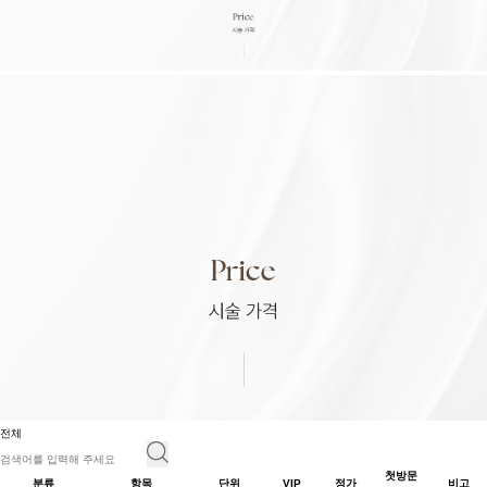
전체
첫방문
분류
항목
단위
VIP
정가
비고