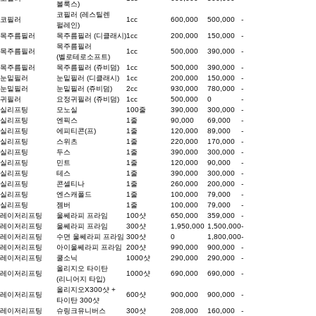
볼룩스)
코필러 (레스틸렌
코필러
1cc
600,000
500,000
-
펄레인)
목주름필러
목주름필러 (디클래시)
1cc
200,000
150,000
-
목주름필러
목주름필러
1cc
500,000
390,000
-
(벨로테로소프트)
목주름필러
목주름필러 (쥬비덤)
1cc
500,000
390,000
-
눈밑필러
눈밑필러 (디클래시)
1cc
200,000
150,000
-
눈밑필러
눈밑필러 (쥬비덤)
2cc
930,000
780,000
-
귀필러
요정귀필러 (쥬비덤)
1cc
500,000
0
-
실리프팅
모노실
100줄
390,000
300,000
-
실리프팅
엔픽스
1줄
90,000
69,000
-
실리프팅
에피티콘(프)
1줄
120,000
89,000
-
실리프팅
스위츠
1줄
220,000
170,000
-
실리프팅
두스
1줄
390,000
300,000
-
실리프팅
민트
1줄
120,000
90,000
-
실리프팅
테스
1줄
390,000
300,000
-
실리프팅
콘셀티나
1줄
260,000
200,000
-
실리프팅
엔스캐폴드
1줄
100,000
79,000
-
실리프팅
젬버
1줄
100,000
79,000
-
레이저리프팅
울쎄라피 프라임
100샷
650,000
359,000
-
레이저리프팅
울쎄라피 프라임
300샷
1,950,000
1,500,000
-
레이저리프팅
수면 울쎄라피 프라임
300샷
0
1,800,000
-
레이저리프팅
아이울쎄라피 프라임
200샷
990,000
900,000
-
레이저리프팅
쿨소닉
1000샷
290,000
290,000
-
올리지오 타이탄
레이저리프팅
1000샷
690,000
690,000
-
(리니어지 타입)
올리지오X300샷 +
레이저리프팅
600샷
900,000
900,000
-
타이탄 300샷
레이저리프팅
슈링크유니버스
300샷
208,000
160,000
-