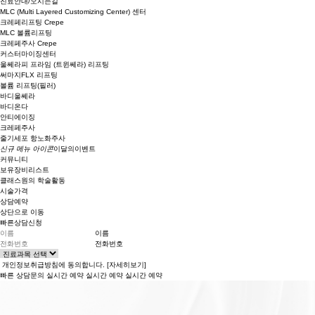
진료안내/오시는길
MLC
(Multi Layered Customizing Center)
센터
크레페리프팅 Crepe
MLC 볼륨리프팅
크레페주사 Crepe
커스터마이징센터
울쎄라피 프라임 (트윈쎄라) 리프팅
써마지FLX 리프팅
볼륨 리프팅(필러)
바디울쎄라
바디온다
안티에이징
크레페주사
줄기세포 항노화주사
신규 메뉴 아이콘
이달의이벤트
커뮤니티
보유장비리스트
클래스원의 학술활동
시술가격
상담예약
상단으로 이동
빠른상담신청
이름
전화번호
개인정보취급방침에 동의합니다.
[자세히보기]
빠른 상담문의
실시간 예약
실시간 예약
실시간 예약