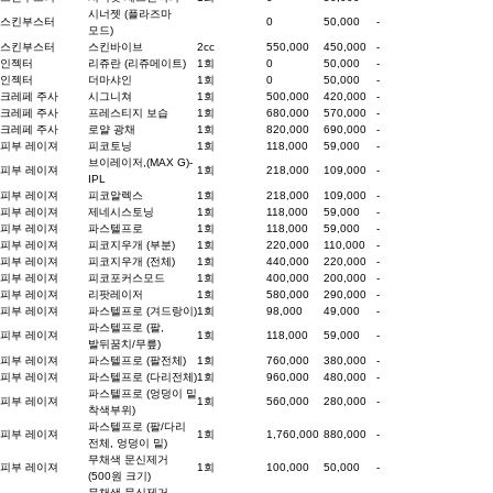
시너젯 (플라즈마
스킨부스터
0
50,000
-
모드)
스킨부스터
스킨바이브
2cc
550,000
450,000
-
인젝터
리쥬란 (리쥬메이트)
1회
0
50,000
-
인젝터
더마샤인
1회
0
50,000
-
크레페 주사
시그니쳐
1회
500,000
420,000
-
크레페 주사
프레스티지 보습
1회
680,000
570,000
-
크레페 주사
로얄 광채
1회
820,000
690,000
-
피부 레이져
피코토닝
1회
118,000
59,000
-
브이레이저,(MAX G)-
피부 레이져
1회
218,000
109,000
-
IPL
피부 레이져
피코알렉스
1회
218,000
109,000
-
피부 레이져
제네시스토닝
1회
118,000
59,000
-
피부 레이져
파스텔프로
1회
118,000
59,000
-
피부 레이져
피코지우개 (부분)
1회
220,000
110,000
-
피부 레이져
피코지우개 (전체)
1회
440,000
220,000
-
피부 레이져
피코포커스모드
1회
400,000
200,000
-
피부 레이져
리팟레이저
1회
580,000
290,000
-
피부 레이져
파스텔프로 (겨드랑이)
1회
98,000
49,000
-
파스텔프로 (팔,
피부 레이져
1회
118,000
59,000
-
발뒤꿈치/무릎)
피부 레이져
파스텔프로 (팔전체)
1회
760,000
380,000
-
피부 레이져
파스텔프로 (다리전체)
1회
960,000
480,000
-
파스텔프로 (엉덩이 밑
피부 레이져
1회
560,000
280,000
-
착색부위)
파스텔프로 (팔/다리
피부 레이져
1회
1,760,000
880,000
-
전체, 엉덩이 밑)
무채색 문신제거
피부 레이져
1회
100,000
50,000
-
(500원 크기)
무채색 문신제거