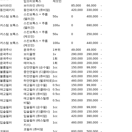
입꼬리보톡스
제오민
브이라인
브이라인 (하이)
85,000
66,000
-
동안패키지
동안패키지 (쥬비덤)
420,000
330,000
-
스킨보톡스 + 주름
커스텀 보톡스
50u
0
400,000
-
(엘러간)
스킨보톡스 + 주름
커스텀 보톡스
100u
0
690,000
-
(엘러간)
스킨보톡스 + 주름
커스텀 보톡스
50u
0
250,000
-
(제오민)
스킨보톡스 + 주름
커스텀 보톡스
100u
0
440,000
-
(제오민)
윤곽주사
윤곽주사
1부위
49,000
49,000
-
윤곽주사
브이올렛
1v
290,000
290,000
-
윤곽주사
히알라제
1회
200,000
100,000
-
윤곽주사
에어녹스
1회
200,000
200,000
-
볼륨필러
상안면필러 (순수필)
1cc
150,000
99,000
-
볼륨필러
중안면필러 (디클래시)
1cc
200,000
150,000
-
볼륨필러
하안면필러 (쥬비덤)
1cc
420,000
350,000
-
볼륨필러
하얀면필러 (벨로테로)
1cc
460,000
390,000
-
애교필러
애교필러 (순수필)
0.5cc
150,000
99,000
-
애교필러
애교필러 (디클래시)
0.5cc
200,000
150,000
-
애교필러
애교필러 (쥬비덤)
0.5cc
250,000
350,000
-
애교필러 (레스틸렌
애교필러
0.5cc
350,000
350,000
-
비탈)
입술필러
입술필러 (순수필)
1cc
150,000
99,000
-
입술필러
입술필러 (디클래시)
1cc
200,000
150,000
-
입술필러
입술필러 (쥬비덤)
1cc
420,000
390,000
-
입술필러 (레스틸렌
입술필러
1cc
460,000
390,000
-
키스)
코필러 (쥬비덤
코필러
1cc
600,000
500,000
-