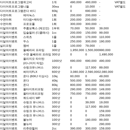
다이어트프로그램
위고비
1개
490,000
460,000
-
VAT별도
다이어트프로그램
니들
30ea
0
10,000
-
VAT별도
다이어트프로그램
온다 바디
60kj
0
690,000
-
수면마취
에어녹스
1회
200,000
200,000
-
수면마취
미다컴+케타민
1회
200,000
200,000
-
수면마취
프로포폴
1회
300,000
300,000
-
이달의이벤트
주름보톡스 (제오민)
1부위
70,000
50,000
39,000
이달의이벤트
입술필러 (디클래시)
1cc
200,000
150,000
99,000
이달의이벤트
스위츠
1줄
150,000
170,000
110,000
이달의이벤트
두스
1줄
250,000
300,000
190,000
실리프팅
젬버
1줄
100,000
79,000
-
이달의이벤트
울쎄라피 프라임
300샷
1,950,000
1,500,000
990,000
이달의이벤트
수면 울쎄라피 프라임
300샷
0
0
1,490,000
올리지오 타이탄
이달의이벤트
1000샷
690,000
690,000
490,000
(리니어지 타입)
이달의이벤트
슈링크유니버스
300샷
0
117,000
89,000
이달의이벤트
써마지FLX
600샷
3,080,000
2,590,000
2,080,000
이달의이벤트
온다 (60KJ 이상시)
10kj
60,000
0
49,000
이달의이벤트
온다
40kj
500,000
500,000
390,000
이달의이벤트
온다
80kj
800,000
900,000
690,000
이달의이벤트
올타이트리프팅
100샷
290,000
250,000
149,000
이달의이벤트
올타이트리프팅
300샷
750,000
750,000
499,000
이달의이벤트
쿼드세이 WP
300샷
0
0
290,000
이달의이벤트
슈링크 유니버스
100샷
0
39,000
19,000
이달의이벤트
슈링크 유니버스
300샷
0
117,000
89,000
이달의이벤트
슈링크 유니버스
600샷
0
0
159,000
이달의이벤트
슈링크 유니버스
900샷
0
0
259,000
이달의이벤트
볼뉴머
100샷
0
180,000
99,000
이달의이벤트
볼뉴머
300샷
0
0
290,000
이달의이벤트
리쥬란힐러
2cc
390,000
300,000
159,000