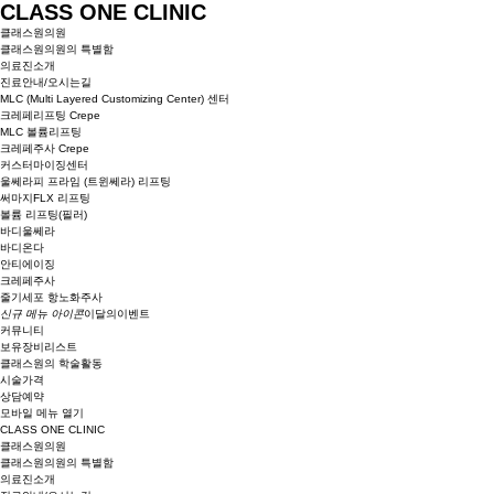
CLASS ONE CLINIC
클래스원의원
클래스원의원의 특별함
의료진소개
진료안내/오시는길
MLC (Multi Layered Customizing Center) 센터
크레페리프팅 Crepe
MLC 볼륨리프팅
크레페주사 Crepe
커스터마이징센터
울쎄라피 프라임 (트윈쎄라) 리프팅
써마지FLX 리프팅
볼륨 리프팅(필러)
바디울쎄라
바디온다
안티에이징
크레페주사
줄기세포 항노화주사
신규 메뉴 아이콘
이달의이벤트
커뮤니티
보유장비리스트
클래스원의 학술활동
시술가격
상담예약
모바일 메뉴 열기
CLASS ONE CLINIC
클래스원의원
클래스원의원의 특별함
의료진소개