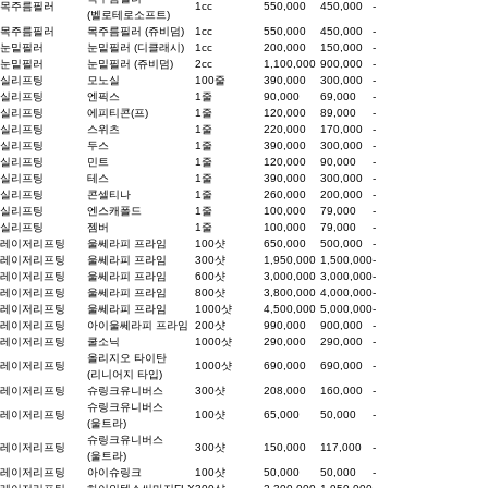
목주름필러
1cc
550,000
450,000
-
(벨로테로소프트)
목주름필러
목주름필러 (쥬비덤)
1cc
550,000
450,000
-
눈밑필러
눈밑필러 (디클래시)
1cc
200,000
150,000
-
눈밑필러
눈밑필러 (쥬비덤)
2cc
1,100,000
900,000
-
실리프팅
모노실
100줄
390,000
300,000
-
실리프팅
엔픽스
1줄
90,000
69,000
-
실리프팅
에피티콘(프)
1줄
120,000
89,000
-
실리프팅
스위츠
1줄
220,000
170,000
-
실리프팅
두스
1줄
390,000
300,000
-
실리프팅
민트
1줄
120,000
90,000
-
실리프팅
테스
1줄
390,000
300,000
-
실리프팅
콘셀티나
1줄
260,000
200,000
-
실리프팅
엔스캐폴드
1줄
100,000
79,000
-
실리프팅
젬버
1줄
100,000
79,000
-
레이저리프팅
울쎄라피 프라임
100샷
650,000
500,000
-
레이저리프팅
울쎄라피 프라임
300샷
1,950,000
1,500,000
-
레이저리프팅
울쎄라피 프라임
600샷
3,000,000
3,000,000
-
레이저리프팅
울쎄라피 프라임
800샷
3,800,000
4,000,000
-
레이저리프팅
울쎄라피 프라임
1000샷
4,500,000
5,000,000
-
레이저리프팅
아이울쎄라피 프라임
200샷
990,000
900,000
-
레이저리프팅
쿨소닉
1000샷
290,000
290,000
-
올리지오 타이탄
레이저리프팅
1000샷
690,000
690,000
-
(리니어지 타입)
레이저리프팅
슈링크유니버스
300샷
208,000
160,000
-
슈링크유니버스
레이저리프팅
100샷
65,000
50,000
-
(울트라)
슈링크유니버스
레이저리프팅
300샷
150,000
117,000
-
(울트라)
레이저리프팅
아이슈링크
100샷
50,000
50,000
-