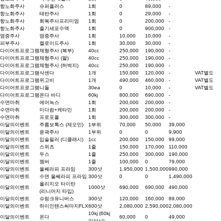
항노화주사
슈퍼플러스
1회
0
89,000
-
항노화주사
태반주사
1회
0
29,000
-
항노화주사
회복주사프리미엄
1회
0
200,000
-
항노화주사
줄기세포수액
1회
0
900,000
-
염증주사
염증주사
1회
10,000
10,000
-
피부주사
켈로이드주사
1회
30,000
30,000
-
다이어트프로그램
체형주사 (복부)
40cc
250,000
190,000
-
다이어트프로그램
체형주사 (팔)
40cc
250,000
190,000
-
다이어트프로그램
체형주사 (허벅지)
40cc
250,000
190,000
-
다이어트프로그램
삭센다
1개
150,000
120,000
-
VAT별도
다이어트프로그램
위고비
1개
490,000
460,000
-
VAT별도
다이어트프로그램
니들
30ea
0
10,000
-
VAT별도
다이어트프로그램
온다 바디
60kj
800,000
690,000
-
수면마취
에어녹스
1회
200,000
200,000
-
수면마취
미다컴+케타민
1회
200,000
200,000
-
수면마취
프로포폴
1회
300,000
300,000
-
이달의이벤트
주름보톡스 (제오민)
1부위
70,000
50,000
39,000
이달의이벤트
윤곽주사
1부위
0
0
9,900
이달의이벤트
입술필러 (디클래시)
1cc
200,000
150,000
99,000
이달의이벤트
스위츠
1줄
150,000
170,000
110,000
이달의이벤트
두스
1줄
250,000
300,000
190,000
이달의이벤트
젬버
1줄
100,000
0
79,000
이달의이벤트
울쎄라피 프라임
300샷
1,950,000
1,500,000
990,000
이달의이벤트
수면 울쎄라피 프라임
300샷
0
0
1,490,000
올리지오 타이탄
이달의이벤트
1000샷
690,000
690,000
490,000
(리니어지 타입)
이달의이벤트
슈링크유니버스
300샷
120,000
160,000
89,000
이달의이벤트
하이인텐스써마지FLX
600샷
2,080,000
2,590,000
2,080,000
10kj (60kj
이달의이벤트
온다
60,000
0
49,000
이상시)