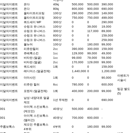
이달의이벤트
온다
40kj
500,000
500,000
390,000
이달의이벤트
온다
80kj
800,000
900,000
690,000
이달의이벤트
올타이트리프팅
100샷
290,000
250,000
149,000
이달의이벤트
올타이트리프팅
300샷
750,000
750,000
499,000
이달의이벤트
쿼드세이 WP
300샷
0
0
290,000
이달의이벤트
슈링크 유니버스
100샷
0
39,000
19,000
이달의이벤트
슈링크 유니버스
300샷
0
117,000
89,000
이달의이벤트
슈링크 유니버스
600샷
0
0
159,000
이달의이벤트
슈링크 유니버스
900샷
0
0
259,000
이달의이벤트
볼뉴머
100샷
0
180,000
99,000
이달의이벤트
리쥬란힐러
2cc
390,000
300,000
159,000
이달의이벤트
쥬베룩스킨
1cc
129,000
99,000
49,000
이달의이벤트
비타란 (얼굴)
1cc
99,000
79,000
59,000
이달의이벤트
비타란 (얼굴)
2cc
170,000
129,000
99,000
이달의이벤트
쿼드세이
1회
0
0
159,000
이달의이벤트
레디어스 (얼굴전체)
1,440,000
0
1,200,000
이벤트가
이달의이벤트
더마샤인
1회
0
0
90,000
시술시
이달의이벤트
리쥬란 힐러
6cc
780,000
0
600,000
팁값 별도
이달의이벤트
포텐자 (얼굴전체)
1회
400,000
200,000
99,000
(5)
남성 내맘대로 얼굴
이달의이벤트
1년 무제한
0
0
690,000
제모
아이젝 스킨보톡스
001
40유닛
500,000
400,000
-
(제오민)
아이젝 스킨보톡스
001
40유닛
700,000
600,000
-
(앨러간)
제오민 주름보톡스
주름보톡스
4부위
0
180,000
99,000
4부위