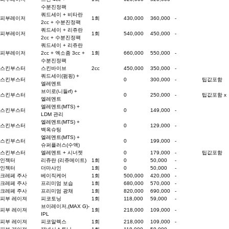
수분진정팩
쿼드세이 + 비타란
피부레이저
1회
430,000
360,000
-
2cc + 수분진정팩
쿼드세이 + 리쥬란
피부레이저
1회
540,000
450,000
-
2cc + 수분진정팩
쿼드세이 + 리쥬란
피부레이저
2cc + 엑소좀 3cc +
1회
660,000
550,000
-
수분진정팩
스킨부스터
스킨바이브
2cc
450,000
350,000
-
쿼드세이(펌핑) +
스킨부스터
0
300,000
-
팁값포함
엘레멘트
브이로(니들rf) +
스킨부스터
0
250,000
-
팁값포함 x
엘레멘트
엘레멘트(MTS) +
스킨부스터
0
149,000
-
LDM 관리
엘레멘트(MTS) +
스킨부스터
0
129,000
-
백옥슈팅
엘레멘트(MTS) +
스킨부스터
0
199,000
-
슈퍼플러스(수액)
스킨부스터
엘레멘트 + 시너젯
0
179,000
-
팁값포함
인젝터
리쥬란 (리쥬메이트)
1회
0
50,000
-
인젝터
더마샤인
1회
0
50,000
-
크레페 주사
베이직케어
1회
500,000
420,000
-
크레페 주사
프리미엄 보습
1회
680,000
570,000
-
크레페 주사
프리미엄 광채
1회
820,000
690,000
-
피부 레이져
피코토닝
1회
118,000
59,000
-
브이레이저,(MAX G)-
피부 레이져
1회
218,000
109,000
-
IPL
피부 레이져
피코알렉스
1회
218,000
109,000
-