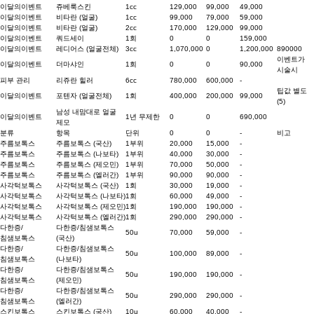
이달의이벤트
쥬베룩스킨
1cc
129,000
99,000
49,000
이달의이벤트
비타란 (얼굴)
1cc
99,000
79,000
59,000
이달의이벤트
비타란 (얼굴)
2cc
170,000
129,000
99,000
이달의이벤트
쿼드세이
1회
0
0
159,000
이달의이벤트
레디어스 (얼굴전체)
3cc
1,070,000
0
1,200,000
890000
이벤트가
이달의이벤트
더마샤인
1회
0
0
90,000
시술시
피부 관리
리쥬란 힐러
6cc
780,000
600,000
-
팁값 별도
이달의이벤트
포텐자 (얼굴전체)
1회
400,000
200,000
99,000
(5)
남성 내맘대로 얼굴
이달의이벤트
1년 무제한
0
0
690,000
제모
분류
항목
단위
0
0
-
비고
주름보톡스
주름보톡스 (국산)
1부위
20,000
15,000
-
주름보톡스
주름보톡스 (나보타)
1부위
40,000
30,000
-
주름보톡스
주름보톡스 (제오민)
1부위
70,000
50,000
-
주름보톡스
주름보톡스 (엘러간)
1부위
90,000
90,000
-
사각턱보톡스
사각턱보톡스 (국산)
1회
30,000
19,000
-
사각턱보톡스
사각턱보톡스 (나보타)
1회
60,000
49,000
-
사각턱보톡스
사각턱보톡스 (제오민)
1회
190,000
190,000
-
사각턱보톡스
사각턱보톡스 (엘러간)
1회
290,000
290,000
-
다한증/
다한증/침샘보톡스
50u
70,000
59,000
-
침샘보톡스
(국산)
다한증/
다한증/침샘보톡스
50u
100,000
89,000
-
침샘보톡스
(나보타)
다한증/
다한증/침샘보톡스
50u
190,000
190,000
-
침샘보톡스
(제오민)
다한증/
다한증/침샘보톡스
50u
290,000
290,000
-
침샘보톡스
(엘러간)
스킨보톡스
스킨보톡스 (국산)
10u
60,000
40,000
-