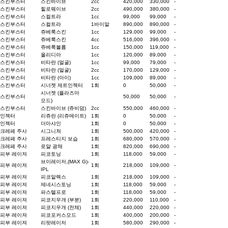
스킨부스터
스킨바이브
2cc
420,000
330,000
-
스킨부스터
힐로웨이브
2cc
490,000
380,000
-
스킨부스터
스컬트라
1cc
99,000
99,000
-
스킨부스터
스컬트라
1바이알
890,000
890,000
-
스킨부스터
쥬베룩스킨
1cc
129,000
99,000
-
스킨부스터
쥬베룩스킨
4cc
516,000
396,000
-
스킨부스터
쥬베룩볼륨
1cc
150,000
119,000
-
스킨부스터
올리디아
1cc
120,000
89,000
-
스킨부스터
비타란 (얼굴)
1cc
99,000
79,000
-
스킨부스터
비타란 (얼굴)
2cc
170,000
129,000
-
스킨부스터
비타란 (아이)
1cc
109,000
89,000
-
스킨부스터
시너젯 제트인젝터
1회
0
50,000
-
시너젯 (플라즈마
스킨부스터
50,000
50,000
-
모드)
스킨부스터
스킨바이브 (쥬비덤)
2cc
550,000
460,000
-
인젝터
리쥬란 (리쥬메이트)
1회
0
50,000
-
인젝터
더마샤인
1회
0
50,000
-
크레페 주사
시그니쳐
1회
500,000
420,000
-
크레페 주사
프레스티지 보습
1회
680,000
570,000
-
크레페 주사
로얄 광채
1회
820,000
690,000
-
피부 레이져
피코토닝
1회
118,000
59,000
-
브이레이저,(MAX G)-
피부 레이져
1회
218,000
109,000
-
IPL
피부 레이져
피코알렉스
1회
218,000
109,000
-
피부 레이져
제네시스토닝
1회
118,000
59,000
-
피부 레이져
파스텔프로
1회
118,000
59,000
-
피부 레이져
피코지우개 (부분)
1회
220,000
110,000
-
피부 레이져
피코지우개 (전체)
1회
440,000
220,000
-
피부 레이져
피코포커스모드
1회
400,000
200,000
-
피부 레이져
리팟레이저
1회
580,000
290,000
-