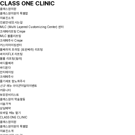
CLASS ONE CLINIC
클래스원의원
클래스원의원의 특별함
의료진소개
진료안내/오시는길
MLC (Multi Layered Customizing Center) 센터
크레페리프팅 Crepe
MLC 볼륨리프팅
크레페주사 Crepe
커스터마이징센터
울쎄라피 프라임 (트윈쎄라) 리프팅
써마지FLX 리프팅
볼륨 리프팅(필러)
바디울쎄라
바디온다
안티에이징
크레페주사
줄기세포 항노화주사
신규 메뉴 아이콘
이달의이벤트
커뮤니티
보유장비리스트
클래스원의 학술활동
시술가격
상담예약
모바일 메뉴 열기
CLASS ONE CLINIC
클래스원의원
클래스원의원의 특별함
의료진소개