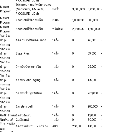
PICOSURE, LDM)
โปรแกรมคงผลลัทธ์ยาวนาน
Master
(Neosculpt, EMFACE,
3ครั้ง
3,600,000
3,000,000
-
Program
PICOSURE, LDM)
Master
ยกกระชับไร้ความเจ็บ
เบสิก
1,080,000
900,000
-
Program
Master
ยกกระชับไร้ความเจ็บ
พรีเมียม
2,160,000
1,800,000
-
Program
วิตามิน
บำรุง
ฉีดผิวขาว/ซินเดอเรลล่า
1ครั้ง
0
49,000
-
ร่างกาย
วิตามิน
บำรุง
SuperPlus
1ครั้ง
0
89,000
-
ร่างกาย
วิตามิน
บำรุง
วิตามินบำรุงภายใน
1ครั้ง
0
29,000
-
ร่างกาย
วิตามิน
บำรุง
วิตามิน Anti-Aging
1ครั้ง
0
190,000
-
ร่างกาย
วิตามิน
บำรุง
วิตามินฟื้นฟูพรีเมียม
1ครั้ง
0
200,000
-
ร่างกาย
วิตามิน
บำรุง
ฉีด stem cell
1ครั้ง
0
900,000
-
ร่างกาย
ฉีดสิวอักเสบ
ฉีดสิวอักเสบ
1ครั้ง
0
10,000
-
ฉีดคีรอยด์
ฉีดคีรอยด์
1ครั้ง
0
30,000
-
โปรแกรมได
ฉีดสลายไขมัน (หน้าท้อง)
40cc
250,000
190,000
-
เอท