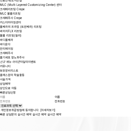
진료안내/오시는길
MLC
(Multi Layered Customizing Center)
센터
크레페리프팅 Crepe
MLC 볼륨리프팅
크레페주사 Crepe
커스터마이징센터
울쎄라피 프라임 (트윈쎄라) 리프팅
써마지FLX 리프팅
볼륨 리프팅(필러)
바디울쎄라
바디온다
안티에이징
크레페주사
줄기세포 항노화주사
신규 메뉴 아이콘
이달의이벤트
커뮤니티
보유장비리스트
클래스원의 학술활동
시술가격
상담예약
상단으로 이동
빠른상담신청
이름
전화번호
개인정보취급방침에 동의합니다.
[자세히보기]
빠른 상담문의
실시간 예약
실시간 예약
실시간 예약