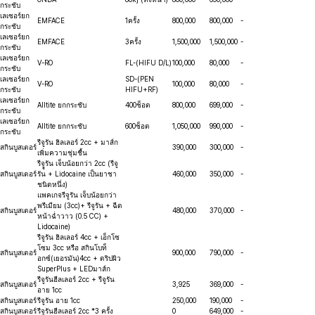
กระชับ
เลเซอร์ยก
EMFACE
1ครั้ง
800,000
800,000
-
กระชับ
เลเซอร์ยก
EMFACE
3ครั้ง
1,500,000
1,500,000
-
กระชับ
เลเซอร์ยก
V-RO
FL-(HIFU D/L)
100,000
80,000
-
กระชับ
เลเซอร์ยก
SD-(PEN
V-RO
100,000
80,000
-
กระชับ
HIFU+RF)
เลเซอร์ยก
Alltite ยกกระชับ
400ช็อต
800,000
699,000
-
กระชับ
เลเซอร์ยก
Alltite ยกกระชับ
600ช็อต
1,050,000
990,000
-
กระชับ
รีจูรัน ฮิลเลอร์ 2cc + มาส์ก
สกินบูสเตอร์
390,000
300,000
-
เพิ่มความชุ่มชื้น
รีจููรัน เจ็บน้อยกว่า 2cc (รีจู
สกินบูสเตอร์
รัน + Lidocaine เป็นยาชา
460,000
350,000
-
ชนิดหนึ่ง)
แพคเกจรีจูรัน เจ็บน้อยกว่า
พรีเมียม (3cc)+ รีจูรัน + ฉีด
สกินบูสเตอร์
480,000
370,000
-
หน้าฉ่ำวาว (0.5 CC) +
Lidocaine)
รีจูรัน ฮิลเลอร์ 4cc + เอ็กโซ
โซม 3cc หรือ สกินโบท็
สกินบูสเตอร์
900,000
790,000
-
อกซ์(เยอรมัน)4cc + ดริปผิว
SuperPlus + LEDมาส์ก
รีจูรันฮีลเลอร์ 2cc + รีจูรัน
สกินบูสเตอร์
3,925
369,000
-
อาย 1cc
สกินบูสเตอร์
รีจูรัน อาย 1cc
250,000
190,000
-
สกินบูสเตอร์
รีจูรันฮีลเลอร์ 2cc *3 ครั้ง
0
649,000
-