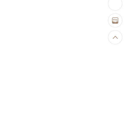
인
블
TO