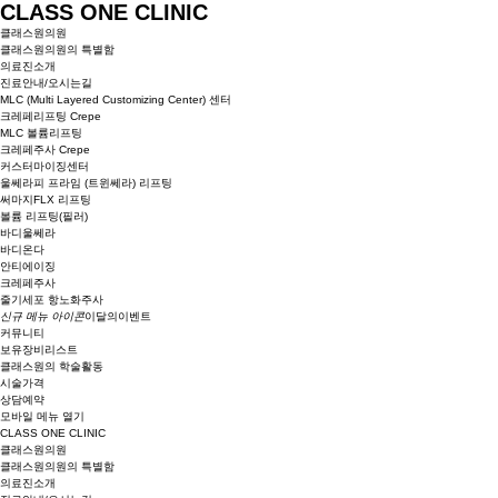
CLASS ONE CLINIC
클래스원의원
클래스원의원의 특별함
의료진소개
진료안내/오시는길
MLC (Multi Layered Customizing Center) 센터
크레페리프팅 Crepe
MLC 볼륨리프팅
크레페주사 Crepe
커스터마이징센터
울쎄라피 프라임 (트윈쎄라) 리프팅
써마지FLX 리프팅
볼륨 리프팅(필러)
바디울쎄라
바디온다
안티에이징
크레페주사
줄기세포 항노화주사
신규 메뉴 아이콘
이달의이벤트
커뮤니티
보유장비리스트
클래스원의 학술활동
시술가격
상담예약
모바일 메뉴 열기
CLASS ONE CLINIC
클래스원의원
클래스원의원의 특별함
의료진소개