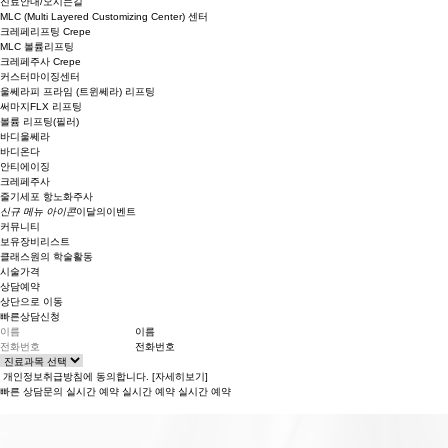
진료안내/오시는길
MLC
(Multi Layered Customizing Center)
센터
크레페리프팅 Crepe
MLC 볼륨리프팅
크레페주사 Crepe
커스터마이징센터
울쎄라피 프라임 (트윈쎄라) 리프팅
써마지FLX 리프팅
볼륨 리프팅(필러)
바디울쎄라
바디온다
안티에이징
크레페주사
줄기세포 항노화주사
신규 메뉴 아이콘
이달의이벤트
커뮤니티
보유장비리스트
클래스원의 학술활동
시술가격
상담예약
상단으로 이동
빠른상담신청
이름
전화번호
개인정보취급방침에 동의합니다.
[자세히보기]
빠른 상담문의
실시간 예약
실시간 예약
실시간 예약