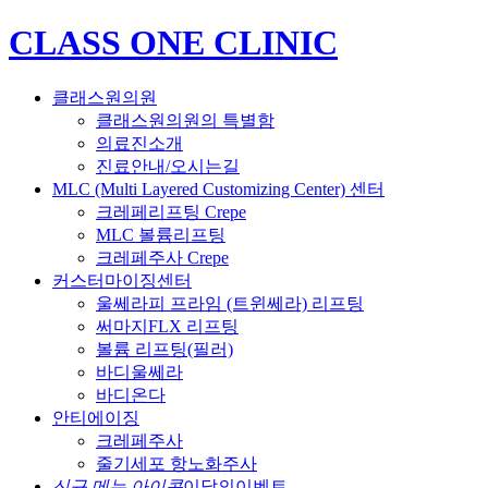
CLASS ONE CLINIC
클래스원의원
클래스원의원의 특별함
의료진소개
진료안내/오시는길
MLC (Multi Layered Customizing Center) 센터
크레페리프팅 Crepe
MLC 볼륨리프팅
크레페주사 Crepe
커스터마이징센터
울쎄라피 프라임 (트윈쎄라) 리프팅
써마지FLX 리프팅
볼륨 리프팅(필러)
바디울쎄라
바디온다
안티에이징
크레페주사
줄기세포 항노화주사
신규 메뉴 아이콘
이달의이벤트