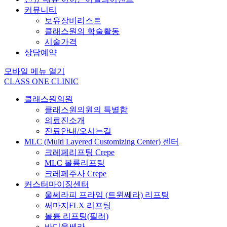
커뮤니티
보유장비리스트
클래스원의 학술활동
시술가격
상담예약
모바일 메뉴 열기
CLASS ONE CLINIC
클래스원의원
클래스원의원의 특별함
의료진소개
진료안내/오시는길
MLC
(Multi Layered Customizing Center)
센터
크레페리프팅 Crepe
MLC 볼륨리프팅
크레페주사 Crepe
커스터마이징센터
울쎄라피 프라임 (트윈쎄라) 리프팅
써마지FLX 리프팅
볼륨 리프팅(필러)
바디울쎄라