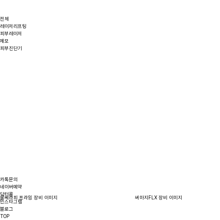
전체
레이저리프팅
피부레이저
제모
피부진단기
카톡문의
네이버예약
닥터콜
울쎄라피 프라임 장비 이미지
써마지FLX 장비 이미지
인스타그램
블로그
TOP