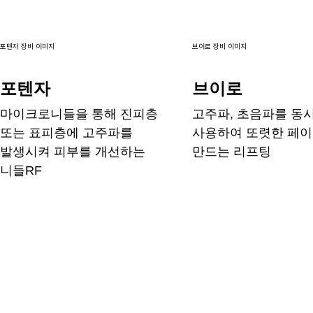
포텐자 장비 이미지
브이로 장비 이미지
포텐자
브이로
마이크로니들을 통해 진피층
고주파, 초음파를 동
또는 표피층에 고주파를
사용하여 또렷한 페
발생시켜 피부를 개선하는
만드는 리프팅
니들RF