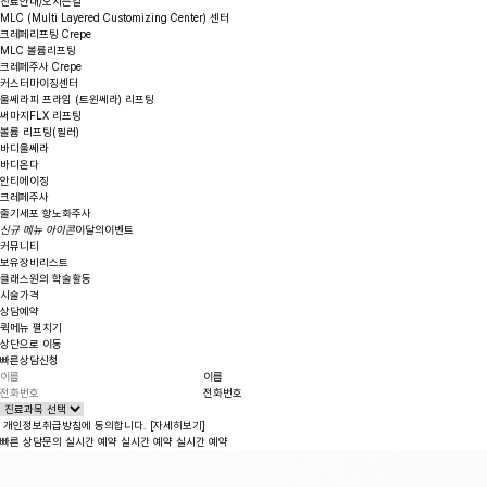
진료안내/오시는길
MLC
(Multi Layered Customizing Center)
센터
크레페리프팅 Crepe
MLC 볼륨리프팅
크레페주사 Crepe
커스터마이징센터
울쎄라피 프라임 (트윈쎄라) 리프팅
써마지FLX 리프팅
볼륨 리프팅(필러)
바디울쎄라
바디온다
안티에이징
크레페주사
줄기세포 항노화주사
신규 메뉴 아이콘
이달의이벤트
커뮤니티
보유장비리스트
클래스원의 학술활동
시술가격
상담예약
퀵메뉴 펼치기
상단으로 이동
빠른상담신청
이름
전화번호
개인정보취급방침에 동의합니다.
[자세히보기]
빠른 상담문의
실시간 예약
실시간 예약
실시간 예약