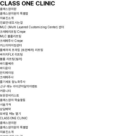
CLASS ONE CLINIC
클래스원의원
클래스원의원의 특별함
의료진소개
진료안내/오시는길
MLC (Multi Layered Customizing Center) 센터
크레페리프팅 Crepe
MLC 볼륨리프팅
크레페주사 Crepe
커스터마이징센터
울쎄라피 프라임 (트윈쎄라) 리프팅
써마지FLX 리프팅
볼륨 리프팅(필러)
바디울쎄라
바디온다
안티에이징
크레페주사
줄기세포 항노화주사
신규 메뉴 아이콘
이달의이벤트
커뮤니티
보유장비리스트
클래스원의 학술활동
시술가격
상담예약
모바일 메뉴 열기
CLASS ONE CLINIC
클래스원의원
클래스원의원의 특별함
의료진소개